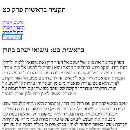
תקציר בראשית פרק כט
סיכום הפרק
תקציר הפרק
תרגול הפרק
סוף שיעור
בראשית כט: נישואי יעקב בחרן
הפרק מתאר את בואו של יעקב אל העיר חרן ואת נישואיו ללאה ולרחל,
בנות דודו. יעקב פוגש ברחל ליד הבאר והיא עוזרת לו להגיע אל בית אביה.
סיפור פגישת רחל ויעקב נכתב על פי דגם ספרותי המכונה "הפגישה עם
הנערות השואבות ליד הבאר": איש ההולך בדרכים מגיע אל אזור הקרוב
לעיר. הוא פוגש נערות שואבות מים מן הבאר והן עוזרות לו להגיע אל
יעדו. חריצותו ועבודתו הקשה של יעקב בפגישתו עם רחל רומזת על
העבודה הקשה למען רחל ולבן אביה בעתיד.
יעקב מבקש להתחתן עם רחל בת דודו, ובתמורה הוא מתחייב לעבוד שבע
שנים כבית לבן. הנישואים לבת הדוד היו מקובלים מאוד בחברה השמית.
לבן נותן ליעקב את בתו הבכורה לאה במקום רחל. החלפת בנות לבן
מבטאת את העונש ליעקב על פי עקרון מידה כנגד מידה על לקיחת
הברכה מעשו כאשר התחזה לאחיו. בבראשית כז ניצלה רבקה את עיוורונו
של יצחק והחליפה את יעקב, הבן הצעיר בעשו, הבן הבכור, ובסיפור