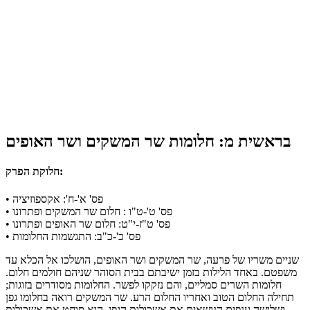
בראשית מ: חלומות שר המשקים ושר האופים
חלוקת הפרק:
• פס' א'-ח': אקספוזיציה
• פס' ט'-ט"ו : חלום שר המשקים ופתרונו
• פס' ט"ז-י"ט: חלום שר האופים ופתרונו
• פס' כ'-כ"ב: התגשמות החלומות
שניים משריו של פרעה, שר המשקים ושר האופים, הושלכו אל הכלא עד
משפטם. באחד הלילות בזמן ישיבתם בבית הסוהר שניהם חולמים חלום.
חלומות השרים סמליים, והם נזקקו לפשר. החלומות מסודרים בזוגות;
תחילה החלום הטוב ואחריו החלום הרע. שר המשקים רואה בחלומו גפן
ושלושה ענפים הנושאים את אשכולות הגפן. הוא סוחט את אשכולות