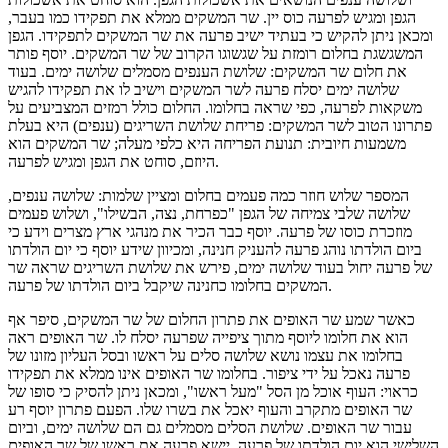
הגפן ומגיש לפרעה כוס יין. שר המשקים ממלא את תפקידו כמו בעבר,
ומכאן ניתן להקיש כי בעתיד ישיב פרעה את שר המשקים לתפקידו. הגפן
המשגשגת בחלום רומזת על שגשוגו הקרוב של שר המשקים. יוסף פותר
את חלום שר המשקים: שלושת הענפים מסמלים שלושה ימים. בעוד
שלושה ימים יסלח פרעה לשר המשקים וישיב לו את תפקידו להגיש
משקאות לפרעה, כפי שראה בחלומו. החלום כולל רמזים המצביעים על
פתרונו הטוב לשר המשקים: פריחת שלושת השריגים (ענפים) היא בעלת
משמעות חיובית: תנועת הפריחה היא כלפי מעלה; שר המשקים הוא
היוזם, סוחט את הגפן ומגיש לפרעה.
המספר שלוש חוזר כמה פעמים בחלום ומציין שלמות: שלושה ענפים,
שלושה שלבי צמיחה של הגפן "כפרחת, נצה, הבשילו", ושלוש פעמים
מוזכרת כוסו של פרעה. יוסף כבר הכיר את מנהגי ארץ מצרים וידע כי
ביום הולדתו נוהג פרעה להעניק חנינה, ומכיוון שידע יוסף כי יום הולדתו
של פרעה יחול בעוד שלושה ימים, פירש את שלושת השריגים שראה שר
המשקים בחלומו כחנינה שיקבל ביום הולדתו של פרעה.
כאשר שמע שר האופים את פתרון החלום של שר המשקים, סיפר אף
הוא את חלומו ליוסף מתוך ציפייה שפרעה יסלח לו. שר האופים ראה
בחלומו את עצמו נושא שלושה סלים על ראשו ובסל העליון מזונו של
פרעה נאכל על ידי ציפור. בחלומו שר האופים אינו ממלא את תפקידו
כראוי: העוף אוכל מן הסל "מעל ראשו", ומכאן ניתן להסיק כי סופו של
שר האופים מתקרב והעוף יאכל את בשרו שלו. הפעם פתרון יוסף רע
עבור שר האופים. שלושת הסלים מסמלים גם הם שלושה ימים, וביום
השלישי הוא יום הולדתו של פרעה, יישא פרעה את ראשו של שר האופים