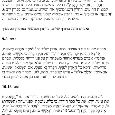
פס' 7: "וַיְהִי-רִיב, בֵּין רֹעֵי מִקְנֵה-אַבְרָם, וּבֵין, רֹעֵי מִקְנֵה-לוֹט; וְהַכְּנַעֲנִי,
וְהַפְּרִזִּי, אָז, יֹשֵׁב בָּאָרֶץ"- בחלק הראשון מסופר על הסכסוך בין שתי
קבוצות הרועים. החלק השני מוסיף את המידע שנאמר גם בפרק י"ב 6:
"וְהַכְּנַעֲנִי אָז בָּאָרֶץ" – ניתן להבין שבארץ שכנו עמים שונים שגם התפרנסו
מאדמה זו, דבר שהוסיף למצוקת המחייה בשטח זה.
אברם מוצג כרודף שלום, כוותרן וכמעשי בפתרון הסכסוך:
פס' 9-8 :
אברם מרגיע את האווירה ומונע אבדן שליטה: "וַיֹּאמֶר אַבְרָם אֶל-לוֹט,
אַל-נָא תְהִי מְרִיבָה בֵּינִי וּבֵינֶךָ, וּבֵין רֹעַי, וּבֵין רֹעֶיךָ: כִּי-אֲנָשִׁים אַחִים,
אֲנָחְנוּ"- אברם מעדיף אחווה משפחתית על פני רווחה כלכלית. אברם
שוחר שלום ולא מסתפק רק בהצהרות שלום אלא אף מציע ללוט הצעה
פרקטית: "הֲלֹא כָל-הָאָרֶץ לְפָנֶיךָ, הִפָּרֶד נָא מֵעָלָי: אִם-הַשְּׂמֹאל וְאֵימִנָה,
וְאִם-הַיָּמִין וְאַשְׂמְאִילָה" – עדיף שניפרד, אתה, לוט, תבחר את האזור בו
תרצה לגור, ואני, אברם, אפנה לכיוון הנגדי.
פס' 10-13:
לוט מסכים מיד להצעה ללא כל התחשבות בדודו אברם: "וַיִּשָּׂא-לוֹט
אֶת-עֵינָיו, וַיַּרְא אֶת-כָּל-כִּכַּר הַיַּרְדֵּן, כִּי כֻלָּהּ, מַשְׁקֶה--לִפְנֵי שַׁחֵת (השמדת)
ה', אֶת-סְדֹם וְאֶת-עֲמֹרָה, כְּגַן-ה' כְּאֶרֶץ מִצְרַיִם, בֹּאֲכָה צֹעַר וַיִּבְחַר-לוֹ לוֹט,
אֵת כָּל-כִּכַּר הַיַּרְדֵּן" ובפס' 13 נאמר: "וְאַנְשֵׁי סְדֹם, רָעִים וְחַטָּאִים, לַה',