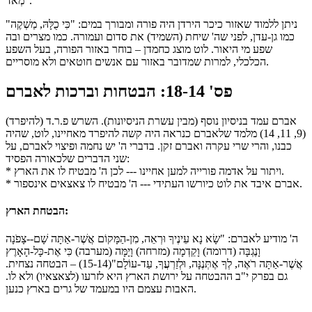
מְאֹד".
ניתן ללמוד שאזור כיכר הירדן היה פורה ומבורך במים: "כִּי כֻלָּהּ, מַשְׁקֶה"
כמו גן-עדן, לפני שה' שיחת (השמיד) את סדום ועמורה. כמו מצרים ובה
שפע מי היאור. לוט מוצג כחמדן – בוחר באזור הפורה, בעל השפע
הכלכלי, למרות שמדובר באזור עם אנשים חוטאים ולא מוסריים.
פס' 18-14: הבטחות וברכות לאברם
אברם עמד בניסיון נוסף (מבין עשרת הניסיונות). השרש פ.ר.ד (להיפרד)
(9, 11, 14) מלמד שלאברם כנראה היה קשה להיפרד מאחיינו, לוט, שהיה
כבנו, והרי שרי עקרה ואברם זקן. בדברי ה' יש נחמה ופיצוי לאברם, על
שני הדברים שלכאורה הפסיד:
* ויתור על אדמה פורייה למען אחיינו --- לכן ה' מבטיח לו את הארץ.
* אברם איבד את לוט כיורשו העתידי --- ה' מבטיח לו צאצאים אינספור.
הבטחת הארץ:
ה' מודיע לאברם: "שָׂא נָא עֵינֶיךָ וּרְאֵה, מִן-הַמָּקוֹם אֲשֶׁר-אַתָּה שָׁם--צָפֹנָה
וָנֶגְבָּה (דרומה) וָקֵדְמָה (מזרחה) וָיָמָּה (מערבה) כִּי אֶת-כָּל-הָאָרֶץ
אֲשֶׁר-אַתָּה רֹאֶה, לְךָ אֶתְּנֶנָּה, וּלְזַרְעֲךָ, עַד-עוֹלָם"(15-14) – הבטחה נצחית.
גם בפרק י"ב ההבטחה על ירושת הארץ היא לזרעו (לצאצאיו) ולא לו.
האבות עצמם היו במעמד של גרים בארץ כנען.