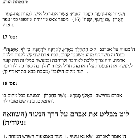
הבטחת הזרע:
"וְשַׂמְתִּי אֶת-זַרְעֲךָ, כַּעֲפַר הָאָרֶץ: אֲשֶׁר אִם-יוּכַל אִישׁ, לִמְנוֹת אֶת-עֲפַר
הָאָרֶץ--גַּם-זַרְעֲךָ, יִמָּנֶה" (16) - מספר צאצאיו יהיה אינסופי כמו עפר
הארץ.
פס' 17:
ה' מצווה על אברם: "קוּם הִתְהַלֵּךְ בָּאָרֶץ, לְאָרְכָּהּ וּלְרָחְבָּהּ: כִּי לְךָ, אֶתְּנֶנָּה"-
בפס' זה משתקף מנהג משפטי קדום, לפיו אדם שביקש לקנות חלקת
אדמה, היה צריך ללכת לאורכה ולרוחבה ובמעשה סמלי זה היה קונה
למעשה את הבעלות על האדמה. חז"ל אמרו: "הלך בה לאורכה ולרוחבה
– קנה מקום הילוכו" (מסכת בבא-בתרא דף ק').
פס' 18:
אברם מתיישב "בְּאֵלֹנֵי מַמְרֵא--אֲשֶׁר בְּחֶבְרוֹן" וכמנהגו בכל מקום בו
התמקם, בונה שם מזבח לה'.
לוט מבליט את אברם על דרך הניגוד (השוואה
ניגודית):
1. ה' אומר לאברם: "שָׂא נָא עֵינֶיךָ
1. ניגוד באמצעות השרש המנחה