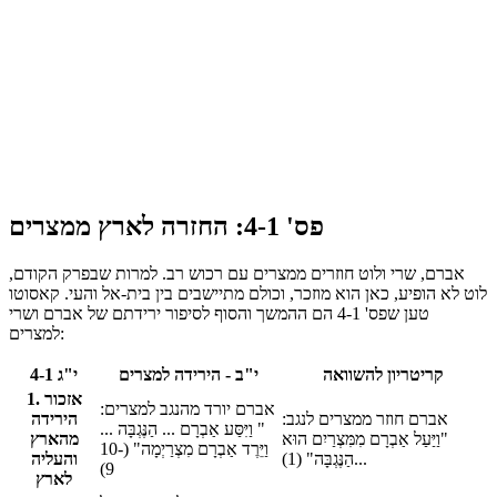
פס' 4-1: החזרה לארץ ממצרים
אברם, שרי ולוט חוזרים ממצרים עם רכוש רב. למרות שבפרק הקודם,
לוט לא הופיע, כאן הוא מוזכר, וכולם מתיישבים בין בית-אל והעי. קאסוטו
טען שפס' 4-1 הם ההמשך והסוף לסיפור ירידתם של אברם ושרי
למצרים:
קריטריון להשוואה
י"ב - הירידה למצרים
י"ג 4-1
1. אזכור
אברם יורד מהנגב למצרים:
אברם חוזר ממצרים לנגב:
הירידה
" וַיִּסַּע אַבְרָם ... הַנֶּגְבָּה ...
"וַיַּעַל אַבְרָם מִמִּצְרַיִם הוּא
מהארץ
וַיֵּרֶד אַבְרָם מִצְרַיְמָה" (10-
...הַנֶּגְבָּה" (1)
והעליה
9)
לארץ