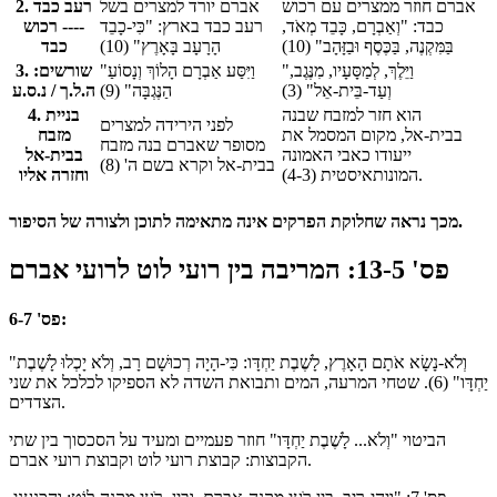
אברם חוזר ממצרים עם רכוש
אברם יורד למצרים בשל
2. רעב כבד
כבד: "וְאַבְרָם, כָּבֵד מְאֹד,
רעב כבד בארץ: "כִּי-כָבֵד
---- רכוש
בַּמִּקְנֶה, בַּכֶּסֶף וּבַזָּהָב" (10)
הָרָעָב בָּאָרֶץ" (10)
כבד
"וַיֵּלֶךְ, לְמַסָּעָיו, מִנֶּגֶב,
"וַיִּסַּע אַבְרָם הָלוֹךְ וְנָסוֹעַ
3. שורשים:
וְעַד-בֵּית-אֵל" (3)
הַנֶּגְבָּה" (9)
ה.ל.ך / נ.ס.ע
הוא חזר למזבח שבנה
4. בניית
לפני הירידה למצרים
בבית-אל, מקום המסמל את
מזבח
מסופר שאברם בנה מזבח
ייעודו כאבי האמונה
בבית-אל
בבית-אל וקרא בשם ה' (8)
המונותאיסטית (4-3).
וחזרה אליו
מכך נראה שחלוקת הפרקים אינה מתאימה לתוכן ולצורה של הסיפור.
פס' 13-5: המריבה בין רועי לוט לרועי אברם
פס' 6-7:
"וְלֹא-נָשָׂא אֹתָם הָאָרֶץ, לָשֶׁבֶת יַחְדָּו: כִּי-הָיָה רְכוּשָׁם רָב, וְלֹא יָכְלוּ לָשֶׁבֶת
יַחְדָּו" (6). שטחי המרעה, המים ותבואת השדה לא הספיקו לכלכל את שני
הצדדים.
הביטוי "וְלֹא... לָשֶׁבֶת יַחְדָּו" חוזר פעמיים ומעיד על הסכסוך בין שתי
הקבוצות: קבוצת רועי לוט וקבוצת רועי אברם.