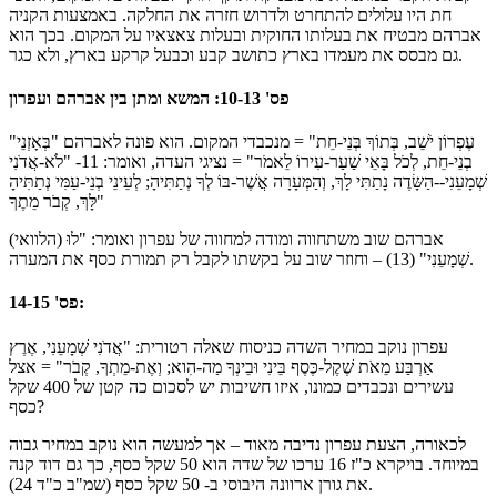
חת היו עלולים להתחרט ולדרוש חזרה את החלקה. באמצעות הקניה
אברהם מבטיח את בעלותו החוקית ובעלות צאצאיו על המקום. בכך הוא
גם מבסס את מעמדו בארץ כתושב קבע וכבעל קרקע בארץ, ולא כגר.
פס' 10-13: המשא ומתן בין אברהם ועפרון
"עֶפְרוֹן יֹשֵׁב, בְּתוֹךְ בְּנֵי-חֵת" = מנכבדי המקום. הוא פונה לאברהם "בְּאָזְנֵי
בְנֵי-חֵת, לְכֹל בָּאֵי שַׁעַר-עִירוֹ לֵאמֹר" = נציגי העדה, ואומר: 11- "לֹא-אֲדֹנִי
שְׁמָעֵנִי--הַשָּׂדֶה נָתַתִּי לָךְ, וְהַמְּעָרָה אֲשֶׁר-בּוֹ לְךָ נְתַתִּיהָ; לְעֵינֵי בְנֵי-עַמִּי נְתַתִּיהָ
לָּךְ, קְבֹר מֵתֶךָ"
אברהם שוב משתחווה ומודה למחווה של עפרון ואומר: "לוּ (הלוואי)
שְׁמָעֵנִי" (13) – וחוזר שוב על בקשתו לקבל רק תמורת כסף את המערה.
פס' 14-15:
עפרון נוקב במחיר השדה כניסוח שאלה רטורית: "אֲדֹנִי שְׁמָעֵנִי, אֶרֶץ
אַרְבַּע מֵאֹת שֶׁקֶל-כֶּסֶף בֵּינִי וּבֵינְךָ מַה-הִוא; וְאֶת-מֵתְךָ, קְבֹר" = אצל
עשירים ונכבדים כמונו, איזו חשיבות יש לסכום כה קטן של 400 שקל
כסף?
לכאורה, הצעת עפרון נדיבה מאוד – אך למעשה הוא נוקב במחיר גבוה
במיוחד. בויקרא כ"ז 16 ערכו של שדה הוא 50 שקל כסף, כך גם דוד קנה
את גורן ארוונה היבוסי ב- 50 שקל כסף (שמ"ב כ"ד 24).