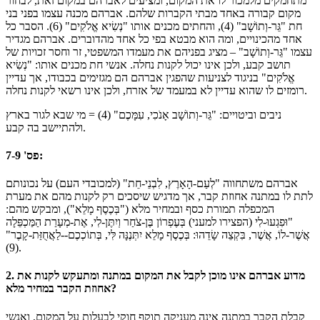
מתחמקים מלמכור לו את המקום, ומציעים לאברהם במקום זאת, לבחור
מקום קבורה באחד מבתי הקברות שלהם. אברהם מכנה עצמו בפני בני
חת "גֵּר-וְתוֹשָׁב" (4), והחתים מכנים אותו "נְשִׂיא אֱלֹקִים" (6). הסבר כל
אחד מהכינויים, ומה הוא מבטא בפי כל אחד מהדוברים. אברהם מגדיר
עצמו "גֵּר-וְתוֹשָׁב" – מציג בפניהם את מעמדו המשפטי, זר וחסר זכויות של
תושב קבע, ולכן אינו יכול לקנות נחלה. אנשי חת מכנים אותו: "נְשִׂיא
אֱלֹקִים" בניגוד לצניעות שהפגין אברהם הם מגזימים בכבודו, אך עדיין
רומזים לו שהוא עדיין לא במעמד של אזרח, ולכן אינו רשאי לקנות נחלה.
ניבים וביטויים: "גֵּר-וְתוֹשָׁב אָנֹכִי, עִמָּכֶם" (4) = מי שבא לגור בארץ
ולהתיישב בה קבע.
פס' 7-9:
אברהם משתחווה "לְעַם-הָאָרֶץ, לִבְנֵי-חֵת" (למכובדי העם) על נכונותם
לתת לו במתנה אחוזת קבר, אך מדגיש שיסכים רק לקנות מהם את מערת
המכפלה תמורת כסף ובמחיר מלא ("בְּכֶסֶף מָלֵא"), ומבקש מהם:
"וּפִגְעוּ-לִי (הפצירו למעני) בְּעֶפְרוֹן בֶּן-צֹחַר וְיִתֶּן-לִי, אֶת-מְעָרַת הַמַּכְפֵּלָה
אֲשֶׁר-לוֹ, אֲשֶׁר, בִּקְצֵה שָׂדֵהוּ: בְּכֶסֶף מָלֵא יִתְּנֶנָּה לִּי, בְּתוֹכְכֶם--לַאֲחֻזַּת-קָבֶר"
(9).
2. מדוע אברהם אינו מוכן לקבל את המקום במתנה ומתעקש לקנות את
אחוזת הקבר במחיר מלא?
קבלת הקבר במתנה אינה מעניקה תוקף חוקי לבעלות על המקום, ואנשי