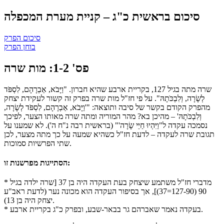
סיכום בראשית כ"ג – קניית מערת המכפלה
סיכום הפרק
בוחן הפרק
פס' 1-2: מות שרה
שרה מתה בגיל 127, בקריית ארבע שהיא חברון. "וַיָּבֹא, אַבְרָהָם, לִסְפֹּד
לְשָׂרָה, וְלִבְכֹּתָהּ". על פי חז"ל מות שרה בפרק זה קשור לעקידת יצחק
מהפרק הקודם בקשר של סיבה ותוצאה: "'וַיָּבֹא, אַבְרָהָם, לִסְפֹּד לְשָׂרָה,
וְלִבְכֹּתָהּ' – מהיכן בא? מהר המוריה ומתה שרה מאותו הצער, לפיכך
נסמכה עקדה ל"וַיִּהְיוּ חַיֵּי שָׂרָה'" (בראשית רבה נ"ח ה'). לא שמענו על
תגובת שרה לעקדה – לדעת חז"ל כשהיא שמעה על כך מתה מצער, לכן
שתי הפרשיות סמוכות.
הסתייגות מפרשנות זו:
* מדברי חז"ל משתמע שיצחק בעת העקדה היה בן 37 [שרה ילדה בגיל
90 (127-90=37)], אך בסיפור העקדה הוא מכונה נער (לדעת ראב"ע
יצחק היה בן 13).
* בעקדה נאמר שאברהם גר בבאר-שבע, ובפרק כ"ג בקריית ארבע.