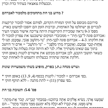
ובבעלות צאצאיו בעתיד כדת וכדין.
מדוע בני חת מתחמקים מלמכור לאברהם ?
סירובם מבוסס על חוקי המזרח הקדום, לפיהם אסור למכור קרקעות
לנכרים פן ישתלטו על האדמות, וברבות הזמן הם יהפכו למיעוט בארץ.
מפס' 9-3 נראה שמכירת הקרקעות היתה צריכה אישור מנציגי העיר
:אברהם פונה ל"בְּנֵי-חֵת" = ממכובדי המקום שישכנעו את עפרון למכור לו
את חלקתו. 4-3 – אברהם פונה לבְּנֵי-חֵת: "גֵּר-וְתוֹשָׁב אָנֹכִי, עִמָּכֶם; תְּנוּ לִי
אֲחֻזַּת-קֶבֶר עִמָּכֶם, וְאֶקְבְּרָה מֵתִי מִלְּפָנָי" – "גֵּר-וְתוֹשָׁב" = אדם זר היושב
בתוך עם שאינו משתייך אליו. לגר לא היתה זכות בעלות על האדמה
כשאר תושבי הקבע, לכן אברהם מבקש את אישורם לקנות באופן חוקי
חלקת אדמה שתהיה בבעלותו ותשמש לו לאחוזת קבר.
שרש מנחה נ.ת.ן בפרק, מופיע בשתי משמעויות שונות:
* בפי אברהם = למכור / לקנות בכסף (4, 9, 13) באופן חוקי.
* בפי עפרון (11) = לתת מתנה – ללא תוקף חוקי.
פס' 5-6: תשובת בני חת
"שְׁמָעֵנוּ אֲדֹנִי, נְשִׂיא אֱלֹקִים אַתָּה בְּתוֹכֵנוּ--בְּמִבְחַר קְבָרֵינוּ, קְבֹר אֶת-מֵתֶךָ;
אִישׁ מִמֶּנּוּ, אֶת-קִבְרוֹ לֹא-יִכְלֶה (לא ימנע) מִמְּךָ מִקְּבֹר מֵתֶךָ" – הם