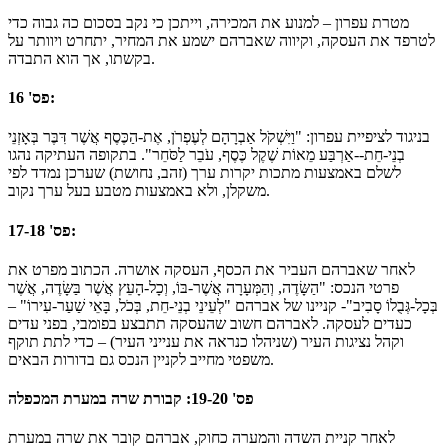
מטרת עפרון – למנוע את המכירה, וייתכן כי נקב בסכום כה גבוה כדי
לטרפד את העסקה, וקיווה שאברהם ישמע את המחיר, יתחרט ויוותר על
בקשתו, אך הוא התבדה.
פס' 16:
בניגוד לציפיית עפרון: "וַיִּשְׁקֹל אַבְרָהָם לְעֶפְרֹן, אֶת-הַכֶּסֶף אֲשֶׁר דִּבֶּר בְּאָזְנֵי
בְנֵי-חֵת--אַרְבַּע מֵאוֹת שֶׁקֶל כֶּסֶף, עֹבֵר לַסֹּחֵר". בתקופה העתיקה נהגו
לשלם באמצעות מתכות יקרות ערך (זהב, נחושת) שערכן נמדד לפי
משקלן, ולא באמצעות מטבע בעל ערך נקוב.
פס' 17-18:
לאחר שאברהם העביר את הכסף, העסקה אושרה. הכתוב מפרט את
פרטי הנכס: "הַשָּׂדֶה, וְהַמְּעָרָה אֲשֶׁר-בּוֹ, וְכָל-הָעֵץ אֲשֶׁר בַּשָּׂדֶה, אֲשֶׁר
בְּכָל-גְּבֻלוֹ סָבִיב"- קניינו של אברהם "לְעֵינֵי בְנֵי-חֵת, בְּכֹל, בָּאֵי שַׁעַר-עִירוֹ" –
כעדים לעסקה. לאברהם חשוב שהעסקה תתבצע בפומבי, בפני עדים
וקהל נציגות העיר (שניהלו כנראה את ענייני העיר) – כדי לתת תוקף
משפטי מחייב לקניין הנכס גם בדורות הבאים.
פס' 19-20: קבורת שרה במערת המכפלה
לאחר קניית השדה והמערה כחוק, אברהם קובר את שרה במערת