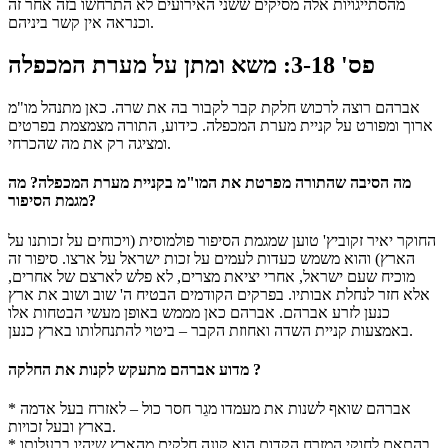
מהסתייגויות אלה מסיקים ששני האירועים לא התרחשו בזה אחר זה
וכנראה אין קשר ביניהם.
פס' 3-18: משא ומתן על מערת המכפלה
אברהם רוצה לרכוש חלקת קבר לקבור בה את שרה. כאן מתנהל מו"מ
ארוך ומפורט על קניית מערת המכפלה. כידוע, התורה מצמצמת בפרטים
ומציגה רק את מה שהכרחי.
מה הסיבה שהתורה מפרטת את המו"מ בקניית מערת המכפלה? מה
מגמת הסיפור?
החוקר יאיר זקוביץ' טוען שמגמת הסיפור פולמוסית (ויכוחים על זכותנו על
הארץ) והוא משמש כעדות לעמים על זכות ישראל על ארצו. סיפור זה
מוכיח שעם ישראל, אחרי יציאת מצרים, לא פלש לארצם של אחרים,
אלא חזר לנחלת אבותיו. בפרקים הקודמים הבטיח ה' שוב ושוב את ארץ
כנען לזרע אברהם. אברהם כאן מממש באופן מעשי הבטחות אלו
באמצעות קניית השדה ואחוזת הקבר – ביטוי להתנחלותו בארץ כנען.
מדוע אברהם מתעקש לקנות את החלקה ?
* אברהם שואף לשנות את מעמדו מגֵר חסר כול – לאזרח בעל אדמה
בארץ ובעל זכויות.
* בהתאם לחוקי המזרח הקדום הוא קונה חלקים מהארץ שיהיו בבעלותו