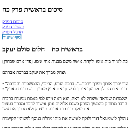
סיכום בראשית פרק כח
סיכום הפרק
תקציר הפרק
תרגול הפרק
סוף שיעור
בראשית כח – חלום סולם יעקב
כת לאזור בית אימו ולקחת אישה משם מבנות אחי אימו. [פדן ארם שבחרן]
יצחק מברך את יעקב בברכת אברהם:
את ברכת אברהם לך ולזרעך איתך לרשתך את ארץ מגוריך..."- ברכת הארץ
 שלמרות שנראה שיצחק לא ראה, הוא ראה וידע למי באמת מגיעות ברכות
ת הדבר מתחזק בהמשך הפרק כשגם אלוקים נותן אישור לדבר ומברך בעצמו
את יעקב בברכות אברהם ויצחק ולא מברך את עשו.