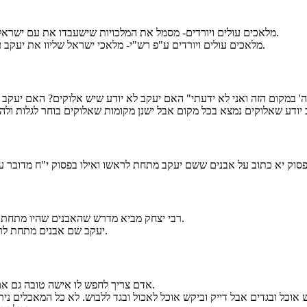
1. מלאכים עולים ויורדים- מסמל את המלכויות שישעבדו את עם ישראל הם יעלו אבל גם ירדו ולעומתם עם ישראל ישאר מוגן ע"י אלוקים לנצח.
2. מלאכים עולים ויורדים ע"פ רש"י- מלאכי ישראל שליוו את יעקב עולים ואילו מלאכי חו"ל שילוו את יעקב מעכשיו יורדים כדי לשמרו בדרך.
1. רבי יצחק מביא מדרש שהאבנים שהיו מתחת לראש יעקב נהפכו לאבן אחת כי רצו להיות כולן מתחת לראשו של יעקב.
2. יעקב שם אבנים מתחת לראשו אבל כשלקח אבן בחר את הגדולה מביניהן כדי להפוך אותה למצבה.
אדם צריך לחפש לו אישה טובה גם אם זה אומר שהוא צריך לנדוד לשם כך ולהשקיע מאמצים לחיפוש הבן/בת זוג.