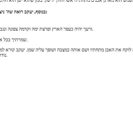
בנוסף, יעקב רואה שה' ניצב מעל הסולם ומציג את עצמו כאלוהי אברהם ויצחק. אלוקים מברך אותו ב:
2. "זרעך יהיה כעפר הארץ ופרצת ימה וקדמה צפונה ונגבה [ימה, קדמה, צפונה ונגבה= כיווני שמים]- ברכת ריבוי והמשכיות הזרע.
4. "שמרתיך בכל אשר תלך והשיבותיך אל האדמה..."- שמירה והגנה והבטחה לחזור לכנען.
לוקח את האבן מתחתיו ושם אותה כמצבה ושופך עליה שמן. יעקב קורא למקום
נודר נדר במידה והתנאים שהוא מתנה יתקיימו הוא מתחייב לאל למספר דברים.