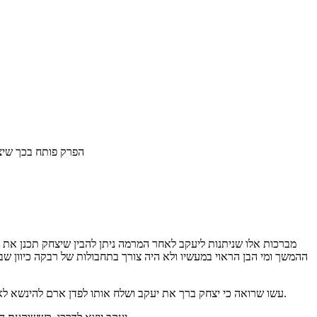
הפרק פותח בכך שיצח
מברכות אלו שניתנות ליעקב לאחר המרמה ניתן להבין שיצחק תכנן את
ההמשך ומי הבן הראוי במעשיו ולא היה צורך בתחבולות של רבקה כיוון 
עשו שרואה כי יצחק ברך את יעקב ושלח אותו לפדן ארם להינשא לאישה ממשפחת רבקה מבין שאביו אינו שמח בנשים הכנעניות שבחר ולכן הוא הולך לישמעאל דודו ולוקח לאישה את ביתו מחלת בנוסף לנשותיו הקיימות.