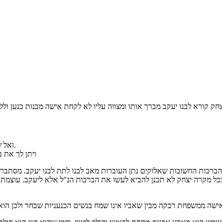
ק קורא לבנו יעקב מברך אותו ומצווה עליו לא לקחת אישה מבנות כנען ולל
• "ואל שדי יברך אותך ויפרך וירבך..."- ברכת הזרע, הריבוי, ההמשכיות והברכה.
• "ויתן לך 
 הברכות החשובות שאלוקים נתן העוברות מאב לבנו לתת לבנו יעקב. מסתבר
שבכל מקרה יצחק לא תכנן להביא לעשו את הברכות הנ"ל אלא ליעקב. עוצמ