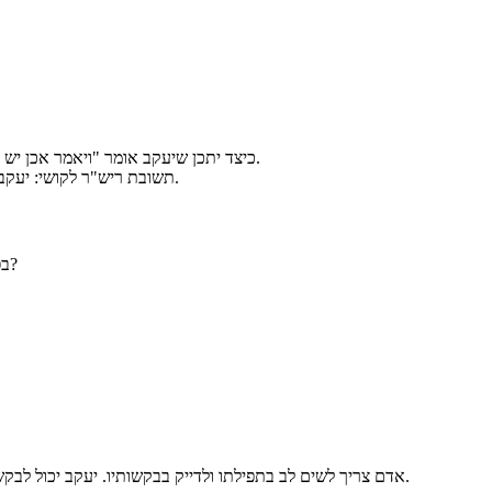
כיצד יתכן שיעקב אומר "ויאמר אכן יש ה' במקום הזה ואני לא ידעתי" האם יעקב לא יודע שיש אלוקים? האם יעקב חושב שאלוקים נמצא רק במקום אחד והרי ידוע שאלוקים נמצא בכל מקום.
תשובת ריש"ר לקושי: יעקב יודע שאלוקים נמצא בכל מקום אבל ישנן מקומות שאלוקים בוחר לגלות ולהראות בצורה ברורה יותר את שכינתו לבני האדם וזה המקום הוא אחד מהם.
בפסוק יא כתוב על אבנים ששם יעקב מתחת לראשו ואילו בפסוק י"ח מדובר על אבן שהוא לקח מתחת לראשו והפכה למצבה. כיצד ניתן להבין את הקושי?
אדם צריך לשים לב בתפילתו ולדייק בבקשותיו. יעקב יכול לבקש אוכל ובגדים אבל דייק וביקש אוכל לאכול ובגד ללבוש. לא כל המאכלים ניתן וראוי לאכול אותם ולא כל הבגדים נעימים, נוחים ומתאימים ללבוש אותם.