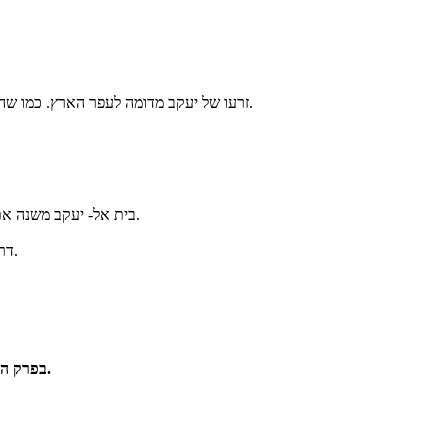
זרעו של יעקב מדומה לעפר הארץ. כמו שהעפר רב ונמצא בכל מקום כך העם שיצא מיעקב יהיה רב וישפיע בכל מקום.
בית אל- יעקב משנה את שם העיר לוז לבית אל כי שם נגלה אליו אלוקים והוא מבין שהמקום קדוש.
דרך סיפור זה אנו מבינים למה בעתיד בית אל יחשב כמקום קדוש לעם ישראל.
בפרק הזה יעקב חולם חלום ובהמשך גם בנו יוסף יחלום חלומות שיובילו אותו בדרכו.